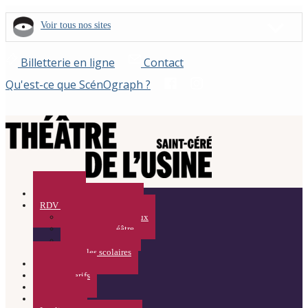
Voir tous nos sites
Billetterie en ligne
Contact
Qu'est-ce que ScénOgraph ?
Spectacles
RDV Curieux / Médiation
Rendez-vous Curieux
Visites du Théâtre
Résidences
Pour les scolaires
Calendrier
Infos et Tarifs
ACTUS
Partenaires