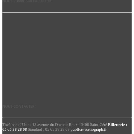
NOUS SUIVRE SUR FACEBOOK
NOUS CONTACTER
Théâtre de l'Usine 18 avenue du Docteur Roux 46400 Saint-Céré
Billetterie :
05 65 38 28 08
Standard : 05 65 38 29 08
public@scenograph.fr