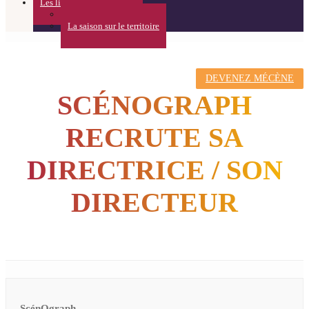
Les lieux
Théâtre de l’Usine
La saison sur le territoire
DEVENEZ MÉCÈNE
SCÉNOGRAPH
RECRUTE SA
DIRECTRICE / SON
DIRECTEUR
ScénOgraph