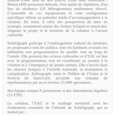
dispose d'une salle de 400 places, d'une salle modulable /
Bistrot (400 personnes debout), d'un studio de répétition, d'un
lieu de résidence (10 hébergements) entièrement rénové.
L’ensemble de ces équipements et cette configuration
spécifique offrent un potentiel inédit d’accompagnement à la
création. En outre, il offre des perspectives de mise en
synergie, notamment autour des formes lyriques et musicales,
irriguant le projet et le territoire de la création à l’action
culturelle.
ScénOgraph participe à l’aménagement culturel du territoire,
en proposant à tous les publics, tous les habitants et toutes les
habitantes une programmation de qualité, tout au long de
l’année. Elle promeut des actions culturelles et d’EAC en lien
avec la programmation, tout en contribuant au soutien à la
création et à l’émergence de jeunes artistes. Elle s’inscrit dans
les réseaux lyriques à l’échelle nationale, et notamment la
co[opéra]tive. Scénograph, entre le Théâtre de l’Usine et le
Festival de Saint-Céré, accueille une centaine de
représentations par an et environ 25 000 spectateurs.
Son éq
uipe compte 8 permanents et des intermittents réguliers
(11 ETP).
La création, l’EAC et le maillage territorial sont les
fondements essentiels de l’identité de ScénOgraph, qui se
traduit par :