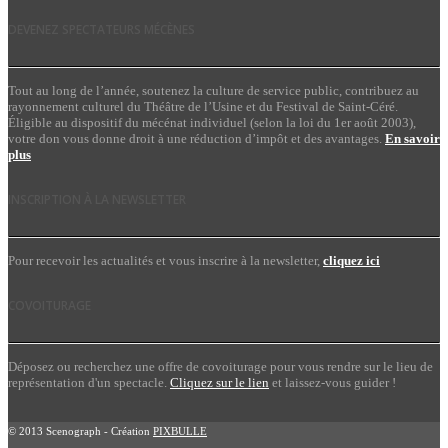
DEVENEZ SPECTATEURS MÉCÈNES
Tout au long de l’année, soutenez la culture de service public, contribuez au
rayonnement culturel du Théâtre de l’Usine et du Festival de Saint-Céré.
Éligible au dispositif du mécénat individuel (selon la loi du 1er août 2003),
votre don vous donne droit à une réduction d’impôt et des avantages.
En savoir
plus
INSCRIPTION À LA NEWSLETTER
Pour recevoir les actualités et vous inscrire à la newsletter,
cliquez ici
COVOITURAGE
Déposez ou recherchez une offre de covoiturage pour vous rendre sur le lieu de
représentation d'un spectacle.
Cliquez sur le lien
et laissez-vous guider !
© 2013 Scenograph - Création
PIXBULLE