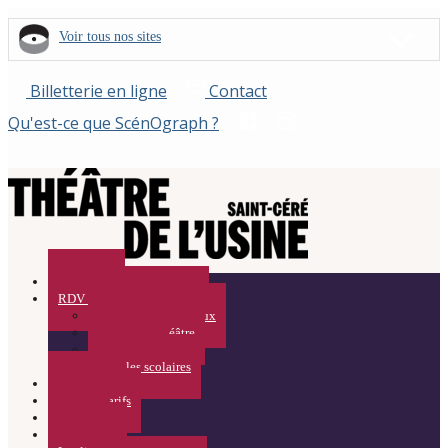
Voir tous nos sites
Billetterie en ligne
Contact
Qu'est-ce que ScénOgraph ?
Spectacles
RDV Curieux / Médiation
Rendez-vous Curieux
Visites du Théâtre
Résidences
Pour les scolaires
Calendrier
Infos et Tarifs
ACTUS
Partenaires