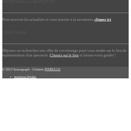
INSCRIPTION À LA NEWSLETTER
Pour recevoir les actualités et vous inscrire à la newsletter,
cliquez ici
COVOITURAGE
Déposez ou recherchez une offre de covoiturage pour vous rendre sur le lieu de
représentation d'un spectacle.
Cliquez sur le lien
et laissez-vous guider !
© 2013 Scenograph - Création
PIXBULLE
mentions légales