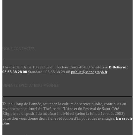
NOUS CONTACTER
Théâtre de l'Usine 18 avenue du Docteur Roux 46400 Saint-Céré
Billetterie :
05 65 38 28 08
Standard : 05 65 38 29 08
public@scenograph.fr
DEVENEZ SPECTATEURS MÉCÈNES
Tout au long de l’année, soutenez la culture de service public, contribuez au
rayonnement culturel du Théâtre de l’Usine et du Festival de Saint-Céré.
Éligible au dispositif du mécénat individuel (selon la loi du 1er août 2003),
votre don vous donne droit à une réduction d’impôt et des avantages.
En savoir
plus