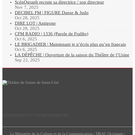
ScénOgraph recrute sa directrice / son directeur
Nov 7, 2025
DECIBEL FM | FIGURE Danse & Judo
Oct 28, 2025
DIRE LOT | Antigone
Oct 28, 2025
CFM RADIO | 1336 (Parole de Fralibs)
Oct 6, 2025
LE BRIGADIER | Maintenant je n’écris plus qu’en français
Oct 6, 2025
LA DÉPÊCHE | Ouverture de la saison du Théâtre de l’Usine
Sep 22, 2025
SCÉNOGRAPH EST SUBVENTIONNÉ PAR :
Le Ministère de la Culture et de la Communication / DRAC Occitanie /