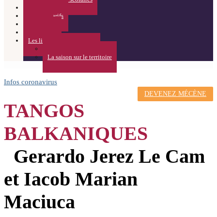
Calendrier
Infos et Tarifs
ACTUS
Partenaires
Les lieux
Théâtre de l’Usine
La saison sur le territoire
Infos coronavirus
DEVENEZ MÉCÈNE
TANGOS
BALKANIQUES
Gerardo Jerez Le Cam
et Iacob Marian
Maciuca