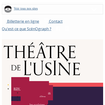
Voir tous nos sites
Billetterie en ligne
Contact
Qu'est-ce que ScénOgraph ?
Spectacles
RDV Curieux / Médiation
Rendez-vous Curieux
Visites du Théâtre
Résidences
Pour les scolaires