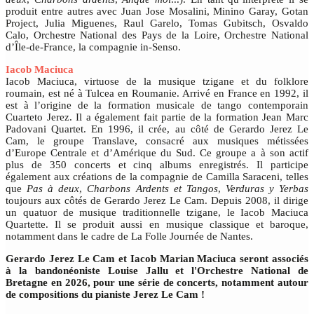
produit entre autres avec Juan Jose Mosalini, Minino Garay, Gotan
Project, Julia Miguenes, Raul Garelo, Tomas Gubitsch, Osvaldo
Calo, Orchestre National des Pays de la Loire, Orchestre National
d’Île-de-France, la compagnie in-Senso.
Iacob Maciuca
Iacob Maciuca, virtuose de la musique tzigane et du folklore
roumain, est né à Tulcea en Roumanie. Arrivé en France en 1992, il
est à l’origine de la formation musicale de tango contemporain
Cuarteto Jerez. Il a également fait partie de la formation Jean Marc
Padovani Quartet. En 1996, il crée, au côté de Gerardo Jerez Le
Cam, le groupe Translave, consacré aux musiques métissées
d’Europe Centrale et d’Amérique du Sud. Ce groupe a à son actif
plus de 350 concerts et cinq albums enregistrés. Il participe
également aux créations de la compagnie de Camilla Saraceni, telles
que
Pas à deux
,
Charbons Ardents et Tangos
,
Verduras y Yerbas
toujours aux côtés de Gerardo Jerez Le Cam. Depuis 2008, il dirige
un quatuor de musique traditionnelle tzigane, le Iacob Maciuca
Quartette. Il se produit aussi en musique classique et baroque,
notamment dans le cadre de La Folle Journée de Nantes.
Gerardo Jerez Le Cam et Iacob Marian Maciuca seront associés
à la bandonéoniste Louise Jallu et l'Orchestre National de
Bretagne en 2026, pour une série de concerts, notamment autour
de compositions du pianiste Jerez Le Cam !