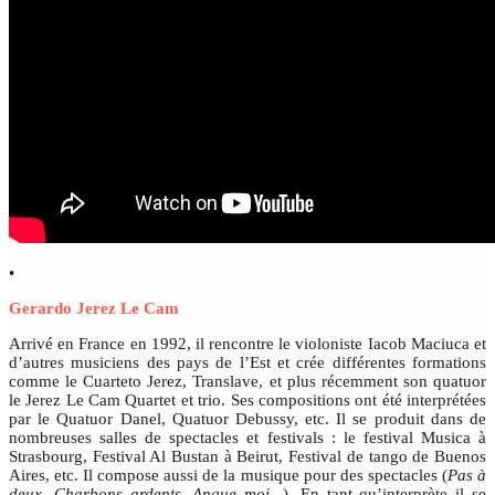
•
Gerardo Jerez Le Cam
Arrivé en France en 1992, il rencontre le violoniste Iacob Maciuca et
d’autres musiciens des pays de l’Est et crée différentes formations
comme le Cuarteto Jerez, Translave, et plus récemment son quatuor
le Jerez Le Cam Quartet et trio. Ses compositions ont été interprétées
par le Quatuor Danel, Quatuor Debussy, etc. Il se produit dans de
nombreuses salles de spectacles et festivals : le festival Musica à
Strasbourg, Festival Al Bustan à Beirut, Festival de tango de Buenos
Aires, etc. Il compose aussi de la musique pour des spectacles (
Pas à
deux
,
Charbons ardents
,
Anque moi
...). En tant qu’interprète il se