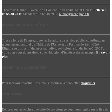
Théâtre de l'Usine 18 avenue du Docteur Roux 46400 Saint-Céré
Billetterie :
05 65 38 28 08
Standard : 05 65 38 29 08
public@scenograph.fr
DEVENEZ SPECTATEURS MÉCÈNES
Tout au long de l’année, soutenez la culture de service public, contribuez au
rayonnement culturel du Théâtre de l’Usine et du Festival de Saint-Céré.
Éligible au dispositif du mécénat individuel (selon la loi du 1er août 2003),
votre don vous donne droit à une réduction d’impôt et des avantages.
En savoir
plus
INSCRIPTION À LA NEWSLETTER
Pour recevoir les actualités et vous inscrire à la newsletter,
cliquez ici
COVOITURAGE
Déposez ou recherchez une offre de covoiturage pour vous rendre sur le lieu de