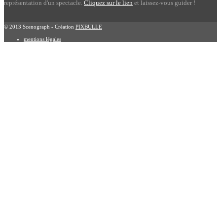
représentation d'un spectacle.
Cliquez sur le lien
et laissez-vous guider !
© 2013 Scenograph - Création
PIXBULLE
mentions légales