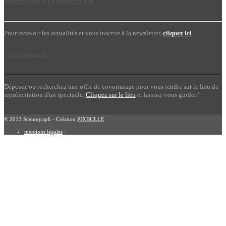
INSCRIPTION À LA NEWSLETTER
Pour recevoir les actualités et vous inscrire à la newsletter,
cliquez ici
COVOITURAGE
Déposez ou recherchez une offre de covoiturage pour vous rendre sur le lieu de
représentation d'un spectacle.
Cliquez sur le lien
et laissez-vous guider !
© 2013 Scenograph - Création
PIXBULLE
mentions légales