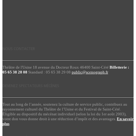
NOUS CONTACTER
Théâtre de l'Usine 18 avenue du Docteur Roux 46400 Saint-Céré
Billetterie :
05 65 38 28 08
Standard : 05 65 38 29 08
public@scenograph.fr
DEVENEZ SPECTATEURS MÉCÈNES
Tout au long de l’année, soutenez la culture de service public, contribuez au
rayonnement culturel du Théâtre de l’Usine et du Festival de Saint-Céré.
Éligible au dispositif du mécénat individuel (selon la loi du 1er août 2003),
votre don vous donne droit à une réduction d’impôt et des avantages.
En savoir
plus