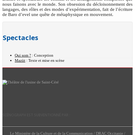
nous faisons avec le monde. Son obsession du décloisonnement des
langages, des rôles et des modes d’expérimentation, fait de l’écriture
de Baro d’evel une quête de métaphysique en mouvement.
Spectacles
Qui som ?
: Conception
Mazùt
: Texte et mise en scène
SCÉNOGRAPH EST SUBVENTIONNÉ PAR :
Le Ministère de la Culture et de la Communication / DRAC Occitanie /