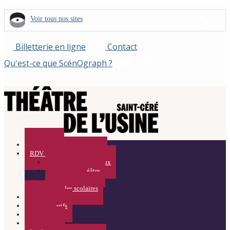
Voir tous nos sites
Billetterie en ligne
Contact
Qu'est-ce que ScénOgraph ?
Spectacles
RDV Curieux / Médiation
Rendez-vous Curieux
Visites du Théâtre
Résidences
Pour les scolaires
Calendrier
Infos et Tarifs
ACTUS
Partenaires