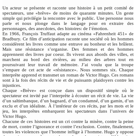
Un acteur se présente et raconte une histoire à un petit comité de
spectateurs, une «brève» de moins de quarante minutes. Un geste
simple qui privilégie la rencontre avec le public. Une personne nous
parle et nous plonge dans le langage pour en extraire des
personnages, des anecdotes, des histoires: de l’émotion.
En 1966, François Truffaut adapte au cinéma «Fahrenheit 451» de
Bradbury. Ce film d’anticipation raconte une société où les hommes
considèrent les livres comme une entrave au bonheur et les brûlent.
Mais une résistance s’organise. Des femmes et des hommes
apprennent des livres par coeur. Ils vivent aux abords des villes, et
marchent au bord des rivières, au milieu des arbres tout en
poursuivant leur travail de mémoire. J’ai voulu que la troupe
s’empare de cet acte de «résistance». Nous sommes six. Chaque
interprète apprend et transmet un roman de Victor Hugo. Ces romans
sont à la fois des récits de vie et de puissants plaidoyers contre les
injustices.
Chaque «Brève» est conçue dans un dispositif simple où le
spectateur est invité par l’interprète à écouter un récit de vie. La vie
d’un saltimbanque, d’un bagnard, d’un condamné, d’un gamin, d’un
exclu et d’un idéaliste. À l’intérieur de ces récits, par les mots et le
jeu, les interprètes embarquent les spectateurs dans l’univers de
Victor Hugo.
Chacune de ces histoires est un cri contre la misère, contre la peine
de mort, contre l’ignorance et contre l’exclusion. Contre, finalement,
toutes les violences que l’homme inflige à l’homme. Hugo y oppose