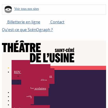
Voir tous nos sites
Billetterie en ligne
Contact
Qu'est-ce que ScénOgraph ?
Spectacles
RDV Curieux / Médiation
Rendez-vous Curieux
Visites du Théâtre
Résidences
Pour les scolaires
Calendrier
Infos et Tarifs
ACTUS
Partenaires