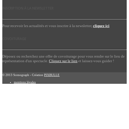
INSCRIPTION À LA NEWSLETTER
Pour recevoir les actualités et vous inscrire à la newsletter,
cliquez ici
COVOITURAGE
Déposez ou recherchez une offre de covoiturage pour vous rendre sur le lieu de
représentation d'un spectacle.
Cliquez sur le lien
et laissez-vous guider !
© 2013 Scenograph - Création
PIXBULLE
mentions légales