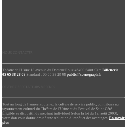
NOUS CONTACTER
Théâtre de l'Usine 18 avenue du Docteur Roux 46400 Saint-Céré
Billetterie :
05 65 38 28 08
Standard : 05 65 38 29 08
public@scenograph.fr
DEVENEZ SPECTATEURS MÉCÈNES
Tout au long de l’année, soutenez la culture de service public, contribuez au
rayonnement culturel du Théâtre de l’Usine et du Festival de Saint-Céré.
Éligible au dispositif du mécénat individuel (selon la loi du 1er août 2003),
votre don vous donne droit à une réduction d’impôt et des avantages.
En savoir
plus