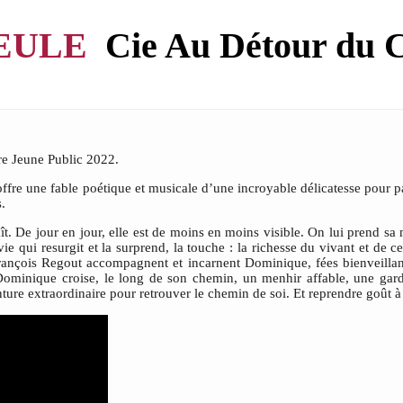
EULE
Cie Au Détour du 
tre Jeune Public 2022.
ffre une fable poétique et musicale d’une incroyable délicatesse pour parl
s.
ît. De jour en jour, elle est de moins en moins visible. On lui prend sa 
ne vie qui resurgit et la surprend, la touche : la richesse du vivant et 
 François Regout accompagnent et incarnent Dominique, fées bienveillan
nique croise, le long de son chemin, un menhir affable, une garde fo
ture extraordinaire pour retrouver le chemin de soi. Et reprendre goût à 