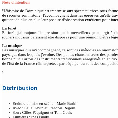
Note d'intention
"L'histoire de Dominique est transmise aux spectateur·ices sous forme
de raconter son histoire, l'accompagnent dans les épreuves qu'elle traver
quittent de plus en plus leur posture d'observation extérieurs pour int
La forêt
En forêt, j'ai toujours
l'impression que le merveilleux
peut surgir à c
rochers moussus paraissent être disposés
pour une réunion d'êtres
lége
La musique
Les musiques qui m'accompagnent, ce sont des mélodies en onomatopé
paysages dans lesquels j'évolue. Des petites chansons avec des parole
bonne nuit. Parfois des instruments traditionnels enregistrés en studio
de l'Est de la France réinterprétées par l'équipe, ou sont des compositi
•
Distribution
Écriture et mise en scène : Marie Burki
Avec : Leïla Devin et François Regout
Son : Gilles Péquignot et Tom Geels
Lumières : Ines Isimbi