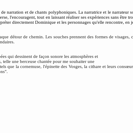
 de narration et de chants polyphoniques. La narratrice et le narrateur 
se, l'encouragent, tout en laissant réaliser ses expériences sans être trop
erpréter directement Dominique et les personnages qu'elle rencontre, en j
haque détour de chemin.
Les souches prennent des formes de
visages, 
ndaires.
es qui dessinent de façon sonore les atmosphères et
s, telle une berceuse chantée pour me souhaiter une
 tels que la cornemuse, l'épinette des Vosges, la cithare et leurs consœ
ons".