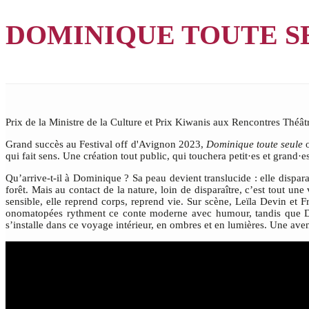
DOMINIQUE TOUTE S
Prix de la Ministre de la Culture et Prix Kiwanis aux Rencontres Théâ
Grand succès au Festival off d'Avignon 2023,
Dominique toute seule
o
qui fait sens. Une création tout public, qui touchera petit·es et grand·e
Qu’arrive-t-il à Dominique ? Sa peau devient translucide : elle dispara
forêt. Mais au contact de la nature, loin de disparaître, c’est tout u
sensible, elle reprend corps, reprend vie. Sur scène, Leïla Devin et
onomatopées rythment ce conte moderne avec humour, tandis que Domi
s’installe dans ce voyage intérieur, en ombres et en lumières. Une aven