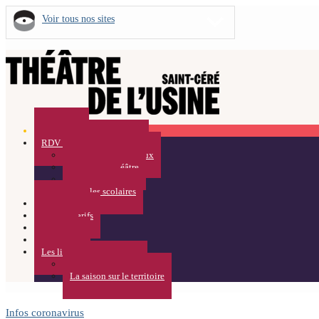
Voir tous nos sites
Spectacles
RDV Curieux / Médiation
Rendez-vous Curieux
Visites du Théâtre
Résidences
Pour les scolaires
Calendrier
Infos et Tarifs
ACTUS
Partenaires
Les lieux
Théâtre de l’Usine
La saison sur le territoire
Infos coronavirus