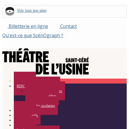
Voir tous nos sites
Billetterie en ligne
Contact
Qu'est-ce que ScénOgraph ?
Spectacles
RDV Curieux / Médiation
Rendez-vous Curieux
Visites du Théâtre
Résidences
Pour les scolaires
Calendrier
Infos et Tarifs
ACTUS
Partenaires