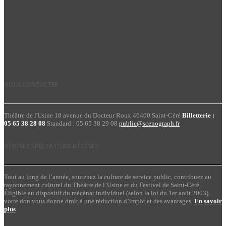
NOUS CONTACTER
Théâtre de l'Usine 18 avenue du Docteur Roux 46400 Saint-Céré
Billetterie :
05 65 38 28 08
Standard : 05 65 38 29 08
public@scenograph.fr
DEVENEZ SPECTATEURS MÉCÈNES
Tout au long de l’année, soutenez la culture de service public, contribuez au
rayonnement culturel du Théâtre de l’Usine et du Festival de Saint-Céré.
Éligible au dispositif du mécénat individuel (selon la loi du 1er août 2003),
votre don vous donne droit à une réduction d’impôt et des avantages.
En savoir
plus