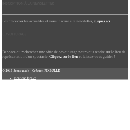
INSCRIPTION À LA NEWSLETTER
Pour recevoir les actualités et vous inscrire à la newsletter,
cliquez ici
COVOITURAGE
Déposez ou recherchez une offre de covoiturage pour vous rendre sur le lieu de
représentation d'un spectacle.
Cliquez sur le lien
et laissez-vous guider !
© 2013 Scenograph - Création
PIXBULLE
mentions légales